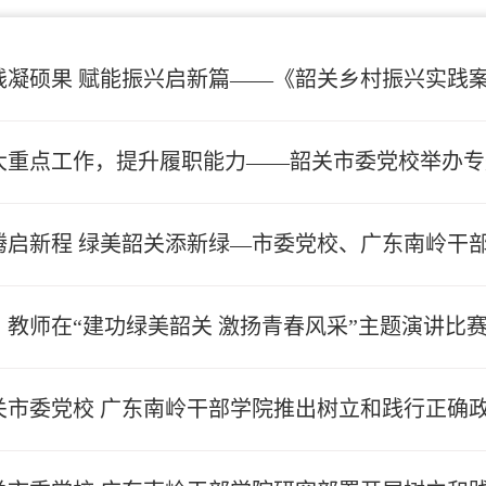
践凝硕果 赋能振兴启新篇——《韶关乡村振兴实践
大重点工作，提升履职能力——韶关市委党校举办专
腾启新程 绿美韶关添新绿—市委党校、广东南岭干
）教师在“建功绿美韶关 激扬青春风采”主题演讲比
关市委党校 广东南岭干部学院推出树立和践行正确