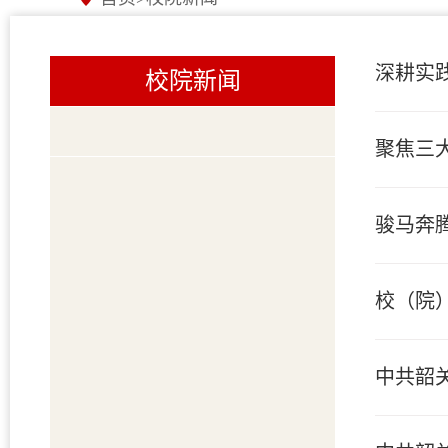
深耕实
校院新闻
聚焦三
骏马奔
校（院
中共韶