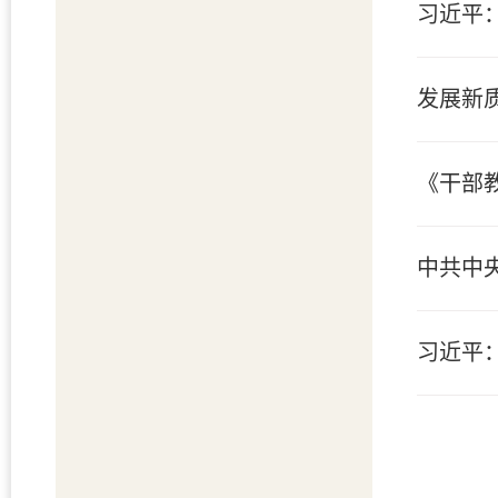
习近平
发展新
《干部
中共中
习近平