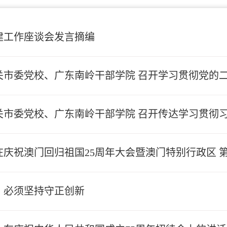
建工作座谈会发言摘编
关市委党校、广东南岭干部学院 召开学习贯彻党的
市委党校、广东南岭干部学院 召开传达学习贯彻习近
庆祝澳门回归祖国25周年大会暨澳门特别行政区 第
：必须坚持守正创新