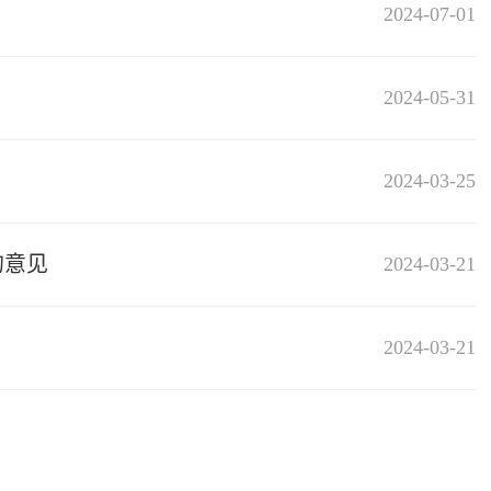
2024-07-01
2024-05-31
2024-03-25
的意见
2024-03-21
2024-03-21