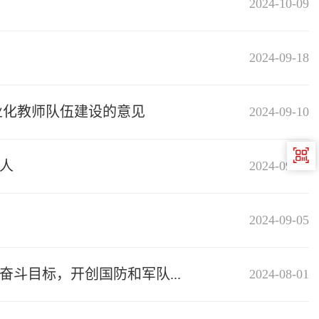
2024-10-09
2024-09-18
业化教师队伍建设的意见
2024-09-10
人
2024-09-05
2024-09-05
斗目标，开创国防和军队...
2024-08-01