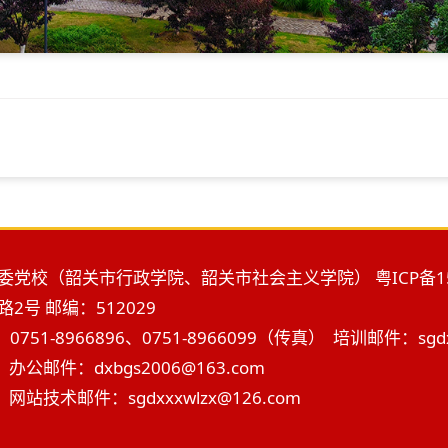
委党校（韶关市行政学院、韶关市社会主义学院）
粤ICP备1
号 邮编：512029
0751-8966896、0751-8966099（传真） 培训邮件：sgdx
办公邮件：dxbgs2006@163.com
网站技术邮件：sgdxxxwlzx@126.com