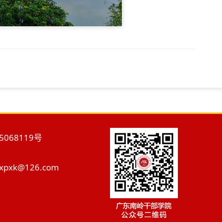
5068119号
pxk@126.com